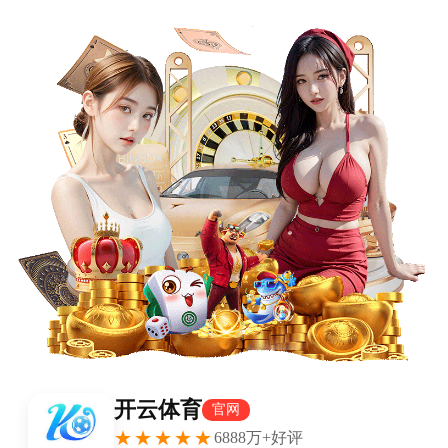
首页
第19页
【中超】哈达斯点射卢
为什么我们不评选CBA
卡斯失点 津门虎2比0战
最佳第六人？
胜浙江
体坛周报全媒体原创 北京时
几乎每一个奖项评选都会伴随
间4月20日19:35，...
争议，在2024-2025...
2026-01-28
24139
2026-01-26
24534