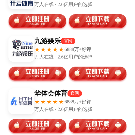
yl7703永利-越累越专
yl7703永利-邱彪：我们
注？杜兰特背靠背第一
有体能上的优势 还是要
场44分钟8失误 第二场41
向“四冠王”辽宁好好学
1月24日讯 NBA常规赛，火箭
...
分钟0失误
习
客场背靠背111-1...
2026-01-24
24841
2026-01-24
24884
yl7703永利-遗憾伤退！
yl7703永利-麦康奈尔中