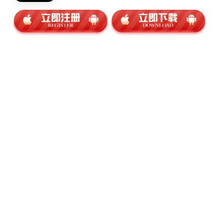
yl7703永利-辽粤相逢毒
yl7703永利-21世纪首个
奶先行 杜锋杨鸣互赞对
后卫DPOY 斯马特：我
方阵容豪华
有防守的本能
体坛周报全媒体记者 孔德昕
体坛周报全媒体记者 李辉 北
北京时间4月12日，C...
京时间4月19日，NB...
2026-01-23
627
2026-01-23
625
首
<
15
16
17
18
19