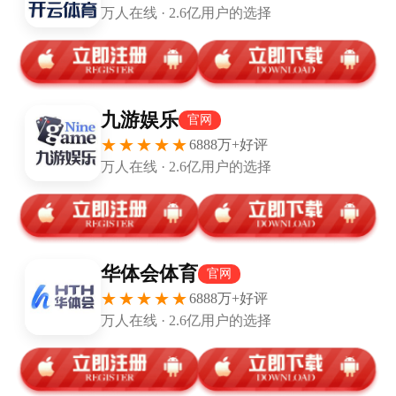
不过就在昨天的比赛里，巴特勒表现出色，他出战45
分钟得到得到40分11篮板13助攻2抢断2盖帽，帮助热
火扳回一城。替补出场的奥涅尼克以及纳恩也都有着非
常出色的发挥。今日在接受采访的时候，詹姆斯也谈到
了对手的状态。
“我认为无论他们的阵容里有谁，他们都是一支很好的
球队。他们让你48分钟时间内都感觉不舒服，我们需
要作出调整。有些事情是迈耶斯·莱昂纳德和凯利·奥涅
尼克能做到而巴姆·阿德巴约做不到的，而我们也明白
有些巴姆能做到的事情这个联盟里也没多少人能做到。
取决于场上人员，他们带来不同的挑战。不过，无论场
上有谁，热火的打法都是一致的。他们会转移球，转换
节奏，分享球权。他们有球员可以突入禁区，有人可以
投三分，有人可以上包夹等。无论场上有谁都不重要，